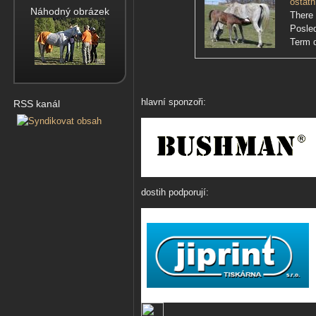
ostatn
Náhodný obrázek
There 
Posle
Term d
hlavní sponzoři:
RSS kanál
dostih podporují: