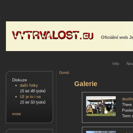
Oficiální web 
Info
Nov
Domů
Diskuze
Galerie
další fotky
15 let 48 týdnů
Už je to i na
dostih
15 let 50 týdnů
There 
Posle
more
Term d