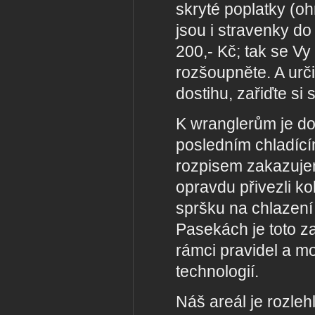
skryté poplatky (o
jsou i stravenky d
200,- Kč; tak se V
rozšoupněte. A urč
dostihu, zařiďte si
K wranglerům je do
posledním chladíc
rozpisem zakazujem
opravdu přivezli ko
spršku na chlazení 
Pasekách je toto z
rámci pravidel a mo
technologií.
Náš areál je rozlehl