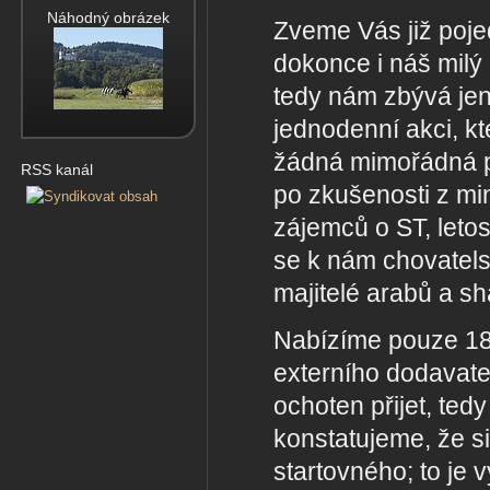
Náhodný obrázek
Zveme Vás již poje
dokonce i náš milý
tedy nám zbývá jen
jednodenní akci, k
žádná mimořádná př
RSS kanál
po zkušenosti z mi
zájemců o ST, leto
se k nám chovatels
majitelé arabů a sh
Nabízíme pouze 18 
externího dodavatel
ochoten přijet, ted
konstatujeme, že si
startovného; to je 