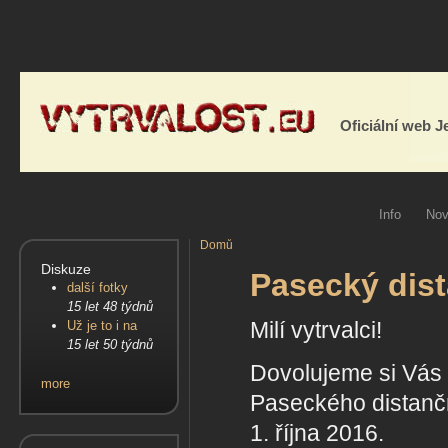
Oficiální web 
Info
Nov
Domů
Diskuze
Pasecký dist
další fotky
15 let 48 týdnů
Milí vytrvalci!
Už je to i na
15 let 50 týdnů
Dovolujeme si Vás 
more
Paseckého distančn
1. října 2016.