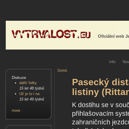
Oficiální web 
Info
Nov
Domů
Diskuze
Pasecký dist
další fotky
15 let 48 týdnů
listiny (Rit
Už je to i na
15 let 49 týdnů
K dostihu se v sou
more
přihlašovacím syst
zahraničních jezdc