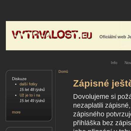
Oficiální web 
Info
Nov
Domů
Diskuze
Zápisné ješt
další fotky
15 let 48 týdnů
Dovolujeme si požád
Už je to i na
15 let 49 týdnů
nezaplatili zápisné
more
zápisného potvrzuj
přihláška bez zápi