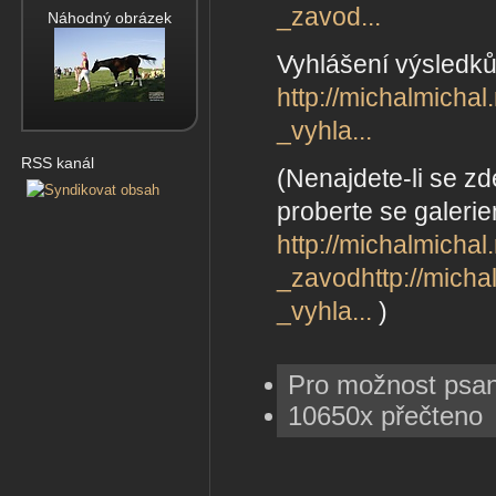
_zavod...
Náhodný obrázek
Vyhlášení výsledků
http://michalmicha
_vyhla...
RSS kanál
(Nenajdete-li se zd
proberte se galerie
http://michalmicha
_zavod
http://mich
_vyhla...
)
Pro možnost psa
10650x přečteno