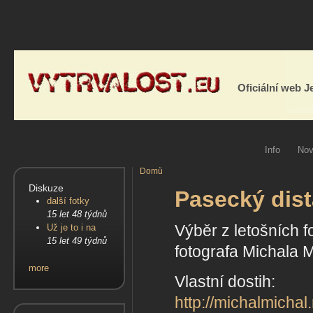
Oficiální web 
Info
Nov
Domů
Diskuze
Pasecký dist
další fotky
15 let 48 týdnů
Výběr z letošních f
Už je to i na
15 let 49 týdnů
fotografa Michala M
more
Vlastní dostih:
http://michalmicha