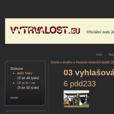
Oficiální web 
Info
Nov
Domů
»
dostihy
»
Pasecký distanční dostih 2
Diskuze
03 vyhlašová
další fotky
15 let 48 týdnů
6 pdd233
Už je to i na
15 let 50 týdnů
more