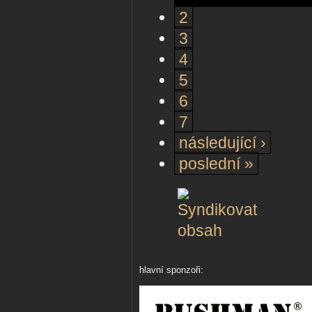
2
3
4
5
6
7
následující ›
poslední »
hlavní sponzoři: