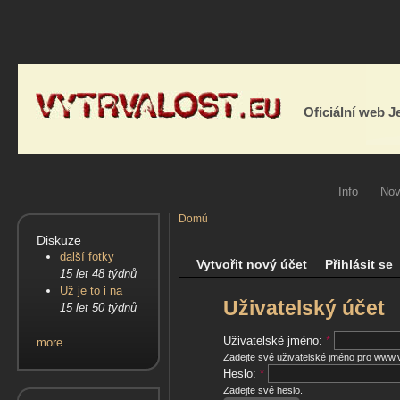
Oficiální web 
Info
Nov
Domů
Diskuze
další fotky
Vytvořit nový účet
Přihlásit se
15 let 48 týdnů
Už je to i na
Uživatelský účet
15 let 50 týdnů
Uživatelské jméno:
*
more
Zadejte své uživatelské jméno pro www.v
Heslo:
*
Zadejte své heslo.