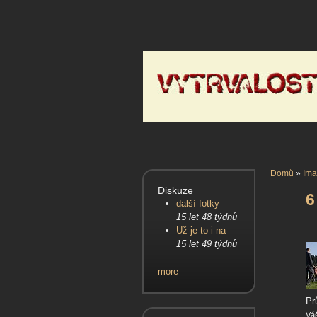
Domů
»
Ima
Diskuze
6
další fotky
15 let 48 týdnů
Už je to i na
15 let 49 týdnů
more
Pr
Váš