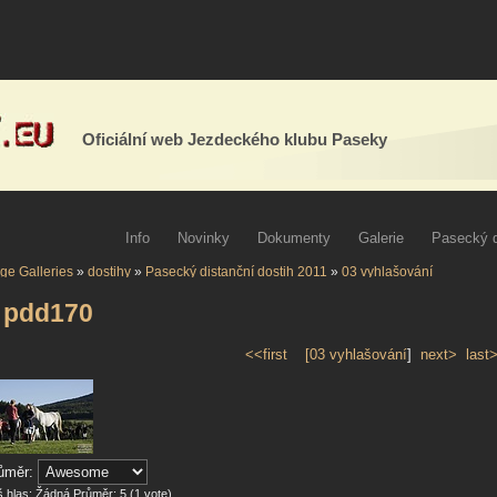
Oficiální web Jezdeckého klubu Paseky
Info
Novinky
Dokumenty
Galerie
Pasecký d
ge Galleries
»
dostihy
»
Pasecký distanční dostih 2011
»
03 vyhlašování
 pdd170
<<first
[
03 vyhlašování
]
next>
last
ůměr:
 hlas:
Žádná
Průměr:
5
(
1
vote)