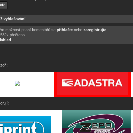
03 vyhlašování
Pro možnost psaní komentářů se
přihlašte
nebo
zaregistrujte
.
2532x přečteno
Náhled
zoři:
orují: