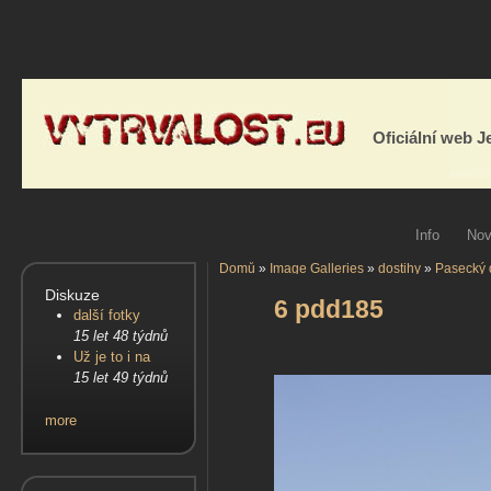
Oficiální web 
Info
Nov
Domů
»
Image Galleries
»
dostihy
»
Pasecký d
Diskuze
6 pdd185
další fotky
15 let 48 týdnů
Už je to i na
15 let 49 týdnů
more